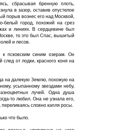
ясь, сбра­сывая бренную плоть,
знула в зазор, оставив опустелое
ный порыв вознес его над Москвой,
во-белый город, похожий на срез
ках и линиях. В сер­дцевине был
Москве, то это был Спас, вышитый
олей и лесов.
 к псковским синим озерам. Он
 след от лодки, красного коня на
да на далекую Землю, похожую на
ному, усыпанному звез­дами небу,
разноцветных лучей. Одна душа
гда-то любил. Она не уз­нала его,
я, переливаясь словно капля росы.
ько что было.