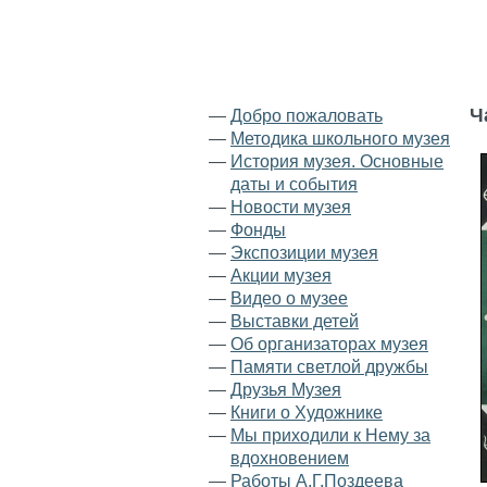
Ч
—
Добро пожаловать
—
Методика школьного музея
—
История музея. Основные
даты и события
—
Новости музея
—
Фонды
—
Экспозиции музея
—
Акции музея
—
Видео о музее
—
Выставки детей
—
Об организаторах музея
—
Памяти светлой дружбы
—
Друзья Музея
—
Книги о Художнике
—
Мы приходили к Нему за
вдохновением
—
Работы А.Г.Поздеева