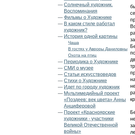
—
Солнечный художник.
б
Воспоминания
с
—
Фильмы о Художнике
п
—
В каком стиле работал
В
художник?
р
—
История одной картины
за
Чаша
Б
В гостях у Авроры Даниловны
п
Охота на птиц
д
—
Периодика о Художнике
тр
—
СМИ о музее
п
—
Статьи искусствоведов
н
—
Стихи о Художнике
н
—
Идет по городу художник
р
—
Мультимедийный проект
к
«Поздеев: век цвета» Анны
Анцифeровой
Б
—
Проект «Красноярские
художники - участники
не
Великой Отечественной
з
войны»
л