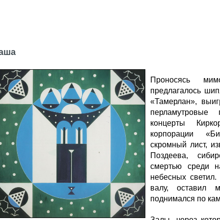
аша
Проносясь мим
предлагалось ши­
«Тамерлан», выиг
перламутровые 
концерты Кирк
корпорации «Б
скромный лист, и
Поздеева, сибир
смертью среди н
небесных светил.
валу, оставил 
поднимался по кам
Залы, через кото