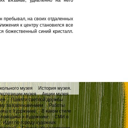
ях вязанье, удивленно на него
он пребывал, на своих отдаленных
лижения к центру стано­вился все
ся божественный синий кристалл.
кольного музея
История музея.
кспозиции музея
Акции музея
зея
Памяти светлой дружбы
му за вдохновением
Работы
ьмы о Художнике
В каком стиле
ериодика о Художнике
СМИ о
Идет по городу художник