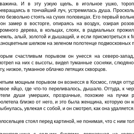
кважина. И в эту узкую щель, в игольное ушко, тороп
ревращаясь в тончайший луч, устреми­лась душа. Просколь
ло без­вольно стоять на сухих половицах. Его первый воль
 он замер в восторге, опираясь на воз­дух, озирая розо
громного де­рева, в кольцах, слоях, в радиальных прожил
ремль, алый, золотой и дышащий, и если при­смотреться к 
азноцветным шелком на зеленом полотенце подмосковных п
торым счастливым порывом он унесся на северо-запад,
отрел на них с высоты, ви­дел туманные сосняки, слюдяной
гу, низкое, туманное облачко летящих скворцов.
ретьим мощным порывом он вознесся в Космос, глядя отту
вое яйцо, где что-то переливалось, дышало. Оттуда, к чер
етели души умерших, прозрачные, похожие на пуч­ки 
олетела близко от него, и это была женщина, которую он ко
ыбнулась, увлекая с собой, и он смотрел, как она удаляетс
лосельцев стоял перед картиной, не понимая, что с ним тол