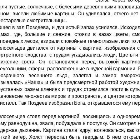
ыли пус­тые, солнечные, с белесыми деревянными половицам
еном, висели любимые картины. Он удивлялся, отчего нет 
реста­релые смотрительницы.
ошел в зал Поздеева, и душистый за­пах усилился. Исходи
амах, где, большие и свежие, стояли в вазах цветы, см
поведных лесов, взирали спокойные тем­ноглазые лики то л
елосель­цев двигался от картины к картине, изображения 
ортретного сходства, с трудом угадыва­лись люди, Цветы 
вижение света. Он остановился перед высокой картино
еугольники, сферы, расположенные в чудес­ной гармонии. В
розрачного весеннего льда, залетел и замер вморож
азывалась «Чаша» и была предсмертной работой ху­дожник
еустанных размышле­ниях и трудах стремился постичь суть
авновесие множества миров и пространств, в центре котор
ристалл. Так Поздеев изобразил Бога, открывшегося ему пе
елосельцев стоял перед картиной, восхищаясь и одновре­м
му равнодушна, звала, по­буждала к поступку. Он смотрел н
адержав дыхание. Картина стала вдруг волноваться, как о
егкий ветер. Холст перестал быть твердым. В нем открыл