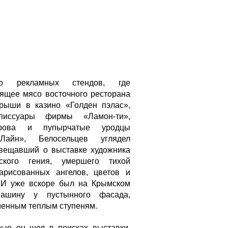
о рекламных стендов, где
пящее мясо восточного ресторана
рыши в ка­зино «Голден пэлас»,
писсуары фирмы «Ламон-ти»,
орова и пупырчатые уродцы
иЛайн»,
Белосельцев углядел
звещавший о выставке художника
ского ге­ния, умершего тихой
арисованных ангелов, цветов и
 И уже вскоре был на Крымском
машину у пустынного фасада,
ен­ным теплым ступеням.
рые он шел в поисках выставки,