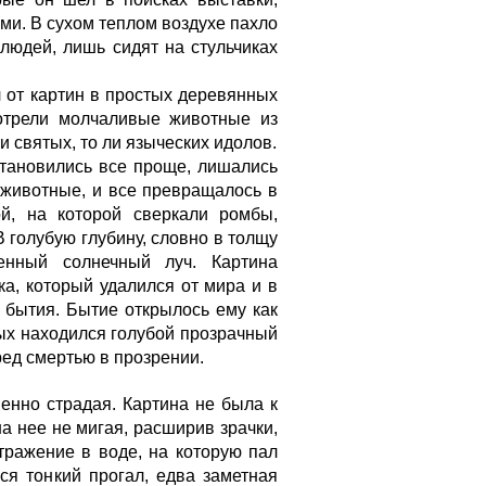
и. В су­хом теплом воздухе пахло
людей, лишь сидят на стульчиках
л от картин в простых деревянных
отрели молча­ливые животные из
и святых, то ли языческих идолов.
становились все проще, лишались
и животные, и все превращалось в
й, на которой сверкали ромбы,
 голубую глубину, словно в толщу
енный солнечный луч. Картина
а, который удалился от мира и в
 бытия. Бытие открылось ему как
ых находился голубой прозрачный
ред смертью в прозрении.
енно страдая. Картина не была к
а нее не мигая, расширив зрач­ки,
тражение в воде, на которую пал
ся тонкий прогал, едва заметная