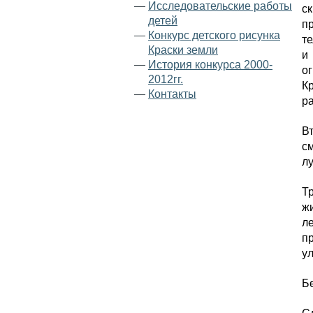
—
Исследовательские работы
с
детей
п
—
Конкурс детского рисунка
те
Краски земли
и
—
История конкурса 2000-
о
2012гг.
К
—
Контакты
р
В
см
лу
Т
жи
л
пр
ул
Бе