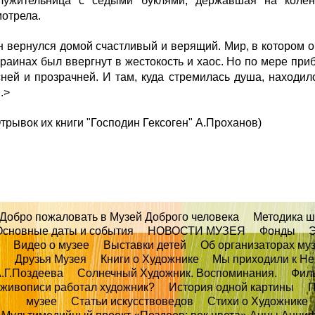
лужительница с седыми буклями, держав­шая на колен
мотрела.
н вернулся домой счастливый и верящий. Мир, в кото­ром 
раинах был ввергнут в жестокость и хаос. Но по мере приб
сней и прозрачней. И там, куда стремилась душа, находил
..>
трывок их книги "Господин Гексоген" А.Проханов)
Добро пожаловать в Музей Доброго человека
Методика ш
Основные даты и события
НОВОСТИ МУЗЕЯ
Фонды
Э
Видео о музее
Выставки детей
Об организаторах му
Друзья Музея
Книги о Художнике
Мы приходили к Не
.Г.Поздеева
Солнечный Художник. Воспоминания.
Фил
живописи работал художник?
История одной картины
П
музее
Статьи искусствоведов
Стихи о Художнике