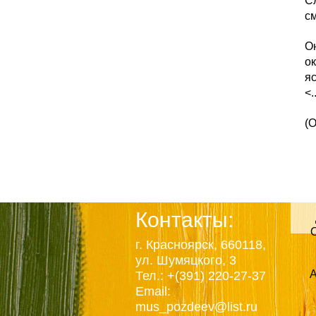
С
с
О
ок
я
<.
(О
Powered by
XGEM
Engine
Контакты:
г. Красноярск, 660118,
ул. Шумяцкого, 3
А
Тел.: +(391) 220-27-37
Email:
mus_pozdeev@list.ru